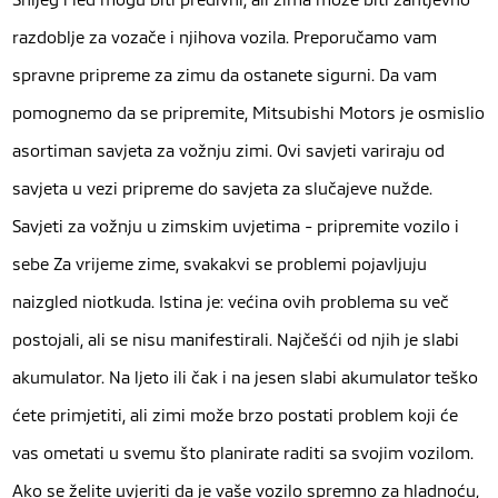
razdoblje za vozače i njihova vozila. Preporučamo vam
spravne pripreme za zimu da ostanete sigurni. Da vam
pomognemo da se pripremite, Mitsubishi Motors je osmislio
asortiman savjeta za vožnju zimi. Ovi savjeti variraju od
savjeta u vezi pripreme do savjeta za slučajeve nužde.
Savjeti za vožnju u zimskim uvjetima - pripremite vozilo i
sebe Za vrijeme zime, svakakvi se problemi pojavljuju
naizgled niotkuda. Istina je: većina ovih problema su več
postojali, ali se nisu manifestirali. Najčešći od njih je slabi
akumulator. Na ljeto ili čak i na jesen slabi akumulator teško
ćete primjetiti, ali zimi može brzo postati problem koji će
vas ometati u svemu što planirate raditi sa svojim vozilom.
Ako se želite uvjeriti da je vaše vozilo spremno za hladnoću,