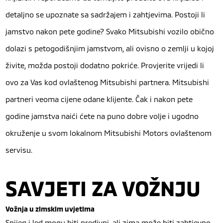
detaljno se upoznate sa sadržajem i zahtjevima. Postoji li
jamstvo nakon pete godine? Svako Mitsubishi vozilo obično
dolazi s petogodišnjim jamstvom, ali ovisno o zemlji u kojoj
živite, možda postoji dodatno pokriće. Provjerite vrijedi li
ovo za Vas kod ovlaštenog Mitsubishi partnera. Mitsubishi
partneri veoma cijene odane klijente. Čak i nakon pete
godine jamstva naići ćete na puno dobre volje i ugodno
okruženje u svom lokalnom Mitsubishi Motors ovlaštenom
servisu.
SAVJETI ZA VOŽNJU
Vožnja u zimskim uvjetima
Snijeg i led mogu biti predivni, ali zima može biti zahtjevno