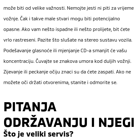
može biti od velike važnosti. Nemojte jesti ni piti za vrijeme
vožnje. Čak i takve male stvari mogu biti potencijalno
opasne. Ako vam nešto ispadne ili nešto prolijete, bit ćete
vrlo rastreseni. Pazite što slušate na stereo sustavu vozila.
Podešavanje glasnoće ili mjenjanje CD-a smanjit će vašu
koncentraciju. Čuvajte se znakova umora kod duljih vožnji.
Zijevanje ili peckanje očiju znaci su da ćete zaspati. Ako ne
možete oči držati otvorenima, stanite i odmorite se.
PITANJA
ODRŽAVANJU I NJEGI
Što je veliki servis?