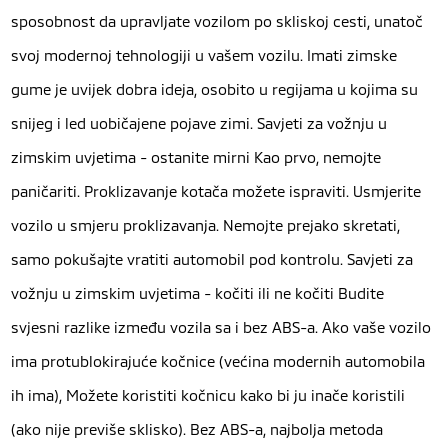
sposobnost da upravljate vozilom po skliskoj cesti, unatoč
svoj modernoj tehnologiji u vašem vozilu. Imati zimske
gume je uvijek dobra ideja, osobito u regijama u kojima su
snijeg i led uobičajene pojave zimi. Savjeti za vožnju u
zimskim uvjetima - ostanite mirni Kao prvo, nemojte
paničariti. Proklizavanje kotača možete ispraviti. Usmjerite
vozilo u smjeru proklizavanja. Nemojte prejako skretati,
samo pokušajte vratiti automobil pod kontrolu. Savjeti za
vožnju u zimskim uvjetima - kočiti ili ne kočiti Budite
svjesni razlike između vozila sa i bez ABS-a. Ako vaše vozilo
ima protublokirajuće kočnice (većina modernih automobila
ih ima), Možete koristiti kočnicu kako bi ju inače koristili
(ako nije previše sklisko). Bez ABS-a, najbolja metoda