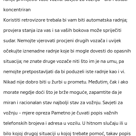
koncentriran
Koristiti retrovizore trebala bi vam biti automatska radnja;
provjera stanja iza vas i sa vaših bokova može spriječiti
sudar. Nemojte vjerovati procjeni drugih vozača i uvijek
očekujte iznenadne radnje koje bi mogle dovesti do opasnih
situacija; ne znate druge vozače niti što im je na umu, pa
nemojte pretpostavljati da bi poduzeli iste radnje kao i vi.
Nikad nije dobro biti u žurbi u prometu. Međutim, čak i ako
morate negdje doći što je brže moguće, zapamtite da je
miran i racionalan stav najbolji stav za vožnju. Savjeti za
vožnju - mjere opreza Pametno je čuvati popis važnih
telefonskih brojeva i adresa u vozilu. U hitnom slučaju ili u
bilo kojoj drugoj situaciji u kojoj trebate pomoć, takav popis