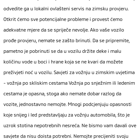
odvedite ga u lokalni ovlašteni servis na zimsku provjeru.
Otkrit ćemo sve potencijalne probleme i provest ćemo
adekvatne mjere da se spriječe nevolje. Ako vaše vozilo
prođe provjeru, nemate se zašto brinuti. Da se pripremite,
pametno je pobrinuti se da u vozilu držite deke i malu
količinu vode u boci i hrane koja se ne kvari da možete
preživjeti noć u vozilu. Savjeti za vožnju u zimskim uvjetima
- vožnja po skliskim cestama Vožnja po snježnim ili ledenim
cestama je opasna, stoga ako nemate dobar razlog da
vozite, jednostavno nemojte. Mnogi podcjenjuju opasnosti
koje snijeg i led predstavljaju za vožnju automobila, što je
uzrok stotina nepotrebnih nesreća. Ne bismo vam davali ove
savjete da nisu doista potrebni. Nemojte precijeniti svoju