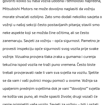
govoriti koliko su naša vozila udobna i tehnološki napredna,
Mitsubishi Motors ne može dovoljno naglasiti da vožnju
morate shvaćati ozbiljno. Zato smo dodali nekoliko savjeta o
vožnji u našoj sekciji često postavljanih pitanja; stavili smo
neke aspekte koji se možda čine očitima, ali se često
zanemaruju. Savjeti za vožnju - opća sigurnost. Pametno je
provesti inspekciju opće sigurnosti svog vozila prije svake
vožnje. Vizualna provjera tlaka zraka u gumama i curenja
tekućina ispod vozila ne traži puno vremena. Često biste
trebali provjeravati rade li vam sva svjetla na vozilu. Sjetite
se da vam i vaši putnici mogu pomoći u ovome. Vožnja sa
upaljenim prednjim svjetlima dok je vani ""dovoljno"" svjetla
ne košta vas puno, ali može spasiti živote; drugi vozači će
ranije primijetiti vaše vozilo. Savjeti za vožnju - biti i ostati