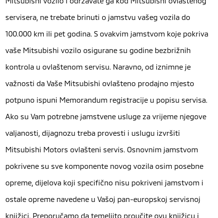
Mitsubishi vozilo i održavate ga kod Mitsubishi ovlaštenog
servisera, ne trebate brinuti o jamstvu vašeg vozila do
100.000 km ili pet godina. S ovakvim jamstvom koje pokriva
vaše Mitsubishi vozilo osigurane su godine bezbrižnih
kontrola u ovlaštenom servisu. Naravno, od iznimne je
važnosti da Vaše Mitsubishi ovlašteno prodajno mjesto
potpuno ispuni Memorandum registracije u popisu servisa.
Ako su Vam potrebne jamstvene usluge za vrijeme njegove
valjanosti, dijagnozu treba provesti i uslugu izvršiti
Mitsubishi Motors ovlašteni servis. Osnovnim jamstvom
pokrivene su sve komponente novog vozila osim posebne
opreme, dijelova koji specifično nisu pokriveni jamstvom i
ostale opreme navedene u Vašoj pan-europskoj servisnoj
knjižici. Preporučamo da temeljito proučite ovu knjižicu i