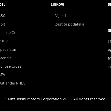
DELI
LINKOVI
D
ASX
Vijesti
Colt
Zaštita podataka
G
Eclipse Cross
PHEV
L
Space star
V
Grandis
1
Eclipse Cross
O
BEV
Outlander PHEV
© Mitsubishi Motors Corporation 2026. All rights reserved.