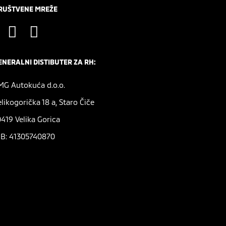
RUŠTVENE MREŽE
ENERALNI DISTIBUTER ZA RH:
MG Autokuća d.o.o.
elikogorička 18 a, Staro Čiče
0419 Velika Gorica
IB: 41305740870