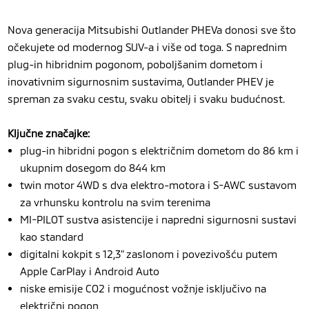
Nova generacija Mitsubishi Outlander PHEVa donosi sve što
očekujete od modernog SUV-a i više od toga. S naprednim
plug-in hibridnim pogonom, poboljšanim dometom i
inovativnim sigurnosnim sustavima, Outlander PHEV je
spreman za svaku cestu, svaku obitelj i svaku budućnost.
Ključne značajke:
plug-in hibridni pogon s električnim dometom do 86 km i
ukupnim dosegom do 844 km
twin motor 4WD s dva elektro-motora i S-AWC sustavom
za vrhunsku kontrolu na svim terenima
MI-PILOT sustva asistencije i napredni sigurnosni sustavi
kao standard
digitalni kokpit s 12,3" zaslonom i povezivošću putem
Apple CarPlay i Android Auto
niske emisije CO2 i mogućnost vožnje isključivo na
električni pogon